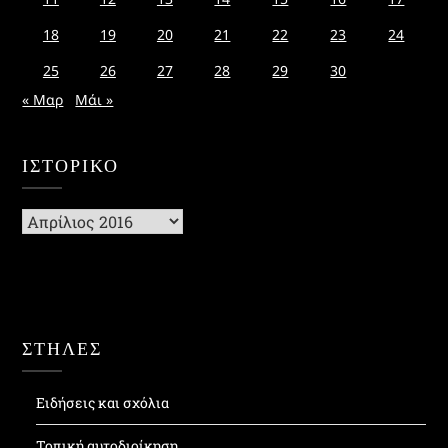
18
19
20
21
22
23
24
25
26
27
28
29
30
« Μαρ
Μάι »
ΙΣΤΟΡΙΚΌ
Ιστορικό
ΣΤΗΛΕΣ
Ειδήσεις και σχόλια
Τοπική αυτοδιοίκηση