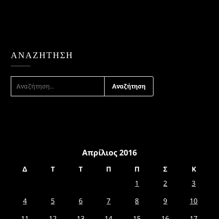
ΑΝΑΖΉΤΗΣΗ
ΑΝΑΖΉΤΗΣΗ
ΓΙΑ:
Απρίλιος 2016
Δ
Τ
Τ
Π
Π
Σ
Κ
1
2
3
4
5
6
7
8
9
10
11
12
13
14
15
16
17