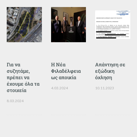
Για να
Η Νέα
Απάντηση σε
συζητάμε,
Φιλαδέλφεια
εξώδικη
πρέπει να
ως αποικία
όχληση
έχουμε όλα τα
4.03.2024
10.11.2023
στοιχεία
8.03.2024