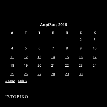
Απρίλιος 2016
Δ
Τ
Τ
Π
Π
Σ
Κ
1
2
3
4
5
6
7
8
9
10
11
12
13
14
15
16
17
18
19
20
21
22
23
24
25
26
27
28
29
30
« Μαρ
Μάι »
ΙΣΤΟΡΙΚΌ