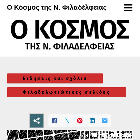
Μετάβαση
Ο Κόσμος της Ν. Φιλαδέλφειας
στο
περιεχόμενο
Ειδήσεις και σχόλια
Φιλαδελφειώτικες σελίδες