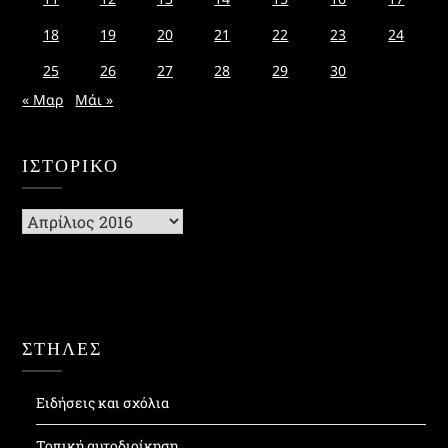
18
19
20
21
22
23
24
25
26
27
28
29
30
« Μαρ
Μάι »
ΙΣΤΟΡΙΚΌ
Ιστορικό
ΣΤΗΛΕΣ
Ειδήσεις και σχόλια
Τοπική αυτοδιοίκηση