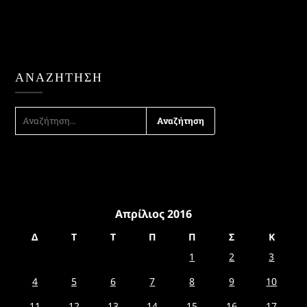
ΑΝΑΖΉΤΗΣΗ
ΑΝΑΖΉΤΗΣΗ
ΓΙΑ:
Απρίλιος 2016
Δ
Τ
Τ
Π
Π
Σ
Κ
1
2
3
4
5
6
7
8
9
10
11
12
13
14
15
16
17