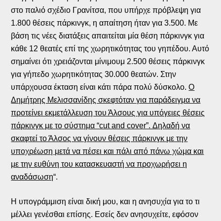
στο παλιό σχέδιο Γρανίτσα, που υπήρχε πρόβλεψη για
1.800 θέσεις πάρκινγκ, η απαίτηση ήταν για 3.500. Με
βάση τις νέες διατάξεις απαιτείται μία θέση πάρκινγκ για
κάθε 12 θεατές επί της χωρητικότητας του γηπέδου. Αυτό
σημαίνει ότι χρειάζονται μίνιμουμ 2.500 θέσεις πάρκινγκ
για γήπεδο χωρητικότητας 30.000 θεατών. Στην
υπάρχουσα έκταση είναι κάτι πάρα πολύ δύσκολο.
Ο
Δημήτρης Μελισσανίδης σκεφτόταν για παράδειγμα να
προτείνει εκμετάλλευση του Άλσους για υπόγειες θέσεις
πάρκινγκ με το σύστημα “cut and cover”. Δηλαδή να
σκαφτεί το Άλσος να γίνουν θέσεις πάρκινγκ με την
υποχρέωση μετά να πέσει και πάλι από πάνω χώμα και
με την ευθύνη του κατασκευαστή να προχωρήσει η
αναδάσωση
“.
Η υπογράμμιση είναι δική μου, και η ανησυχία για το τι
μέλλει γενέσθαι επίσης. Εσείς δεν ανησυχείτε, εφόσον