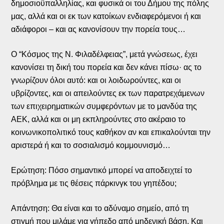
δημοσιοϋπαλληλίας, και φυσικά οι του Δήμου της πόλης
μας, αλλά και οι εκ των κατοίκων ενδιαφερόμενοι ή και
αδιάφοροι – και ας κανονίσουν την πορεία τους…
Ο “Κόσμος της Ν. Φιλαδέλφειας”, μετά γνώσεως, έχει
κανονίσει τη δική του πορεία και δεν κάνει πίσω· ας το
γνωρίζουν όλοι αυτό: και οι λοιδωρούντες, και οι
υβρίζοντες, και οι απειλούντες εκ των παρατρεχάμενων
των επιχειρηματικών συμφερόντων με το μανδύα της
ΑΕΚ, αλλά και οι μη εκπληρούντες στο ακέραιο το
κοινωνικοπολιτικό τους καθήκον αν και επικαλούνται την
αριστερά ή και το σοσιαλισμό κομμουνισμό…
Ερώτηση: Πόσο σημαντικό μπορεί να αποδειχτεί το
πρόβλημα με τις θέσεις πάρκινγκ του γηπέδου;
Απάντηση: Θα είναι και το αδύναμο σημείο, από τη
στιγμή που μιλάμε για γήπεδο από μηδενική βάση. Και