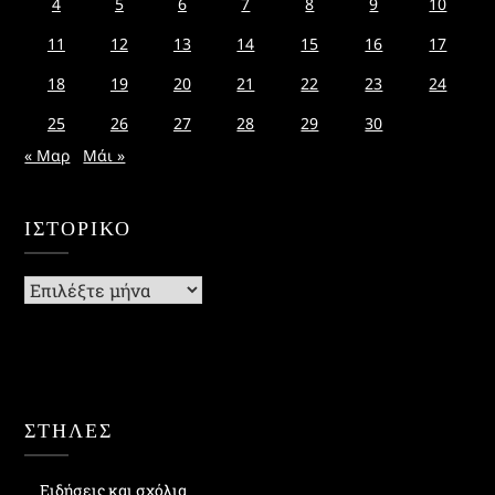
4
5
6
7
8
9
10
11
12
13
14
15
16
17
18
19
20
21
22
23
24
25
26
27
28
29
30
« Μαρ
Μάι »
ΙΣΤΟΡΙΚΌ
Ιστορικό
ΣΤΗΛΕΣ
Ειδήσεις και σχόλια