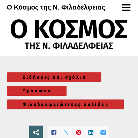
Μετάβαση
Ο Κόσμος της Ν. Φιλαδέλφειας
στο
περιεχόμενο
Ειδήσεις και σχόλια
Πρόσωπα
Φιλαδελφειώτικες σελίδες