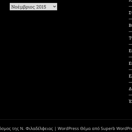
Ιστορικό
Σ
Β
Τ
Ε
Ε
Ε
Δ
Έ
όσμος της Ν. Φιλαδέλφειας
| WordPress Θέμα από
Superb WordPr