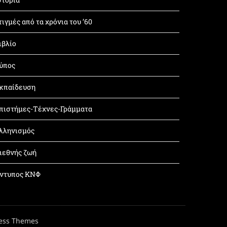
τιγμές από τα χρόνια του ’60
ιβλίο
ύπος
κπαίδευση
πιστήμες-Τέχνες-Γράμματα
λληνισμός
ιεθνής ζωή
ντυπος ΚΝΦ
ess Themes