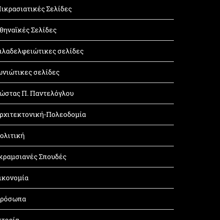
ικρασιατικές Σελίδες
θηναϊκές Σελίδες
ιλαδελφειώτικες σελίδες
ωνιώτικες σελίδες
ώστας Π. Παντελόγλου
ρχιτεκτονική-Πολεοδομία
ολιτική
κραμσιανές Σπουδές
ικονομία
ρόσωπα
στορία