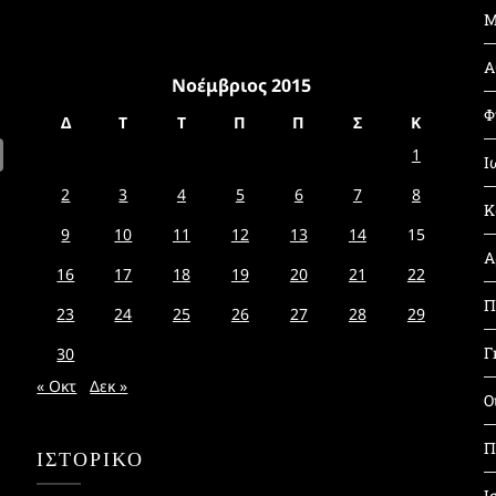
Μ
Α
Νοέμβριος 2015
Φ
Δ
Τ
Τ
Π
Π
Σ
Κ
1
Ι
2
3
4
5
6
7
8
Κ
9
10
11
12
13
14
15
Α
16
17
18
19
20
21
22
Π
23
24
25
26
27
28
29
Γ
30
« Οκτ
Δεκ »
Ο
Π
ΙΣΤΟΡΙΚΌ
Ι