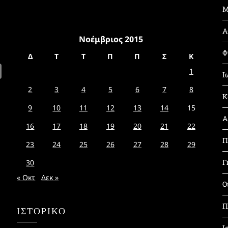
Μ
Α
Νοέμβριος 2015
Φ
Δ
Τ
Τ
Π
Π
Σ
Κ
1
Ι
2
3
4
5
6
7
8
Κ
9
10
11
12
13
14
15
Α
16
17
18
19
20
21
22
Π
23
24
25
26
27
28
29
Γ
30
« Οκτ
Δεκ »
Ο
Π
ΙΣΤΟΡΙΚΌ
Ι