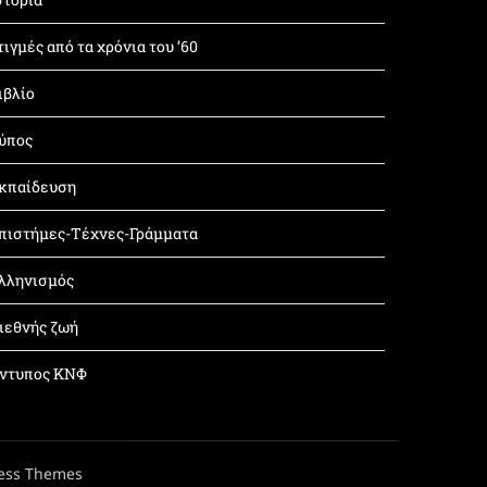
τιγμές από τα χρόνια του ’60
ιβλίο
ύπος
κπαίδευση
πιστήμες-Τέχνες-Γράμματα
λληνισμός
ιεθνής ζωή
ντυπος ΚΝΦ
ess Themes