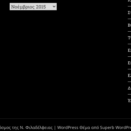
Ιστορικό
Σ
Β
Τ
Ε
Ε
Ε
Δ
Έ
όσμος της Ν. Φιλαδέλφειας
| WordPress Θέμα από
Superb WordPr