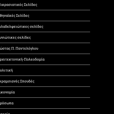
ικρασιατικές Σελίδες
θηναϊκές Σελίδες
ιλαδελφειώτικες σελίδες
ωνιώτικες σελίδες
ώστας Π. Παντελόγλου
ρχιτεκτονική-Πολεοδομία
ολιτική
κραμσιανές Σπουδές
ικονομία
ρόσωπα
στορία