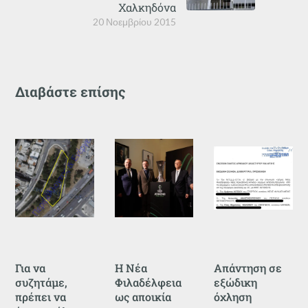
Χαλκηδόνα
20 Νοεμβρίου 2015
Διαβάστε επίσης
Για να
Η Νέα
Απάντηση σε
συζητάμε,
Φιλαδέλφεια
εξώδικη
πρέπει να
ως αποικία
όχληση