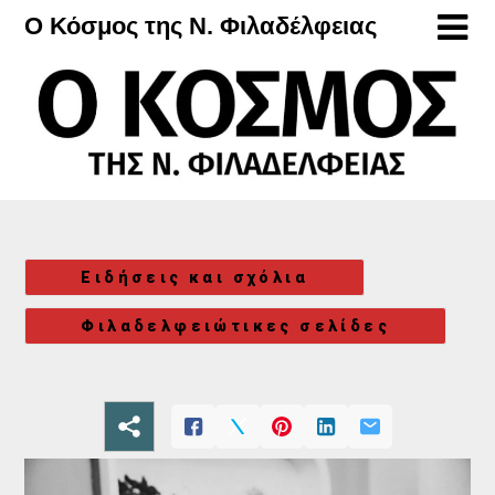
Μετάβαση
Ο Κόσμος της Ν. Φιλαδέλφειας
στο
περιεχόμενο
Ειδήσεις και σχόλια
Φιλαδελφειώτικες σελίδες