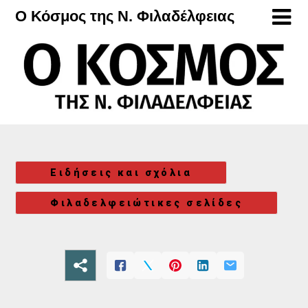
Μετάβαση
Ο Κόσμος της Ν. Φιλαδέλφειας
στο
περιεχόμενο
Ειδήσεις και σχόλια
Φιλαδελφειώτικες σελίδες