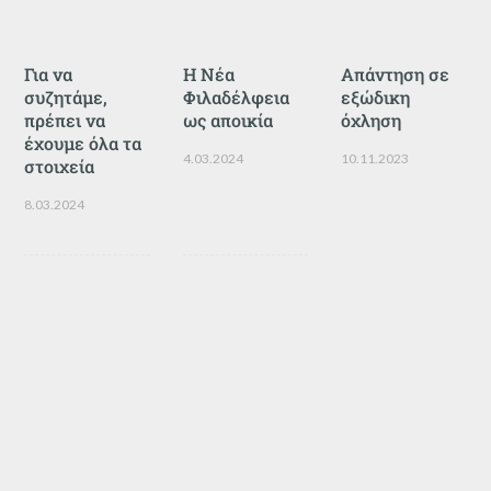
Για να
Η Νέα
Απάντηση σε
συζητάμε,
Φιλαδέλφεια
εξώδικη
πρέπει να
ως αποικία
όχληση
έχουμε όλα τα
4.03.2024
10.11.2023
στοιχεία
8.03.2024