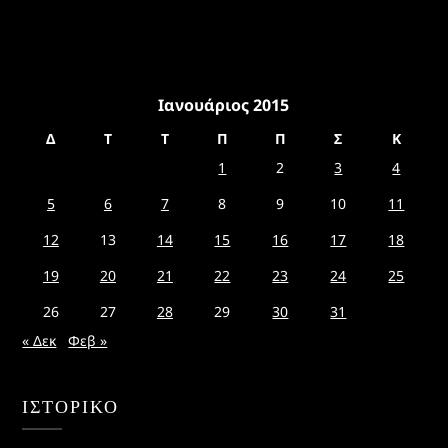
Ιανουάριος 2015
Δ
Τ
Τ
Π
Π
Σ
Κ
1
2
3
4
5
6
7
8
9
10
11
12
13
14
15
16
17
18
19
20
21
22
23
24
25
26
27
28
29
30
31
« Δεκ
Φεβ »
ΙΣΤΟΡΙΚΌ