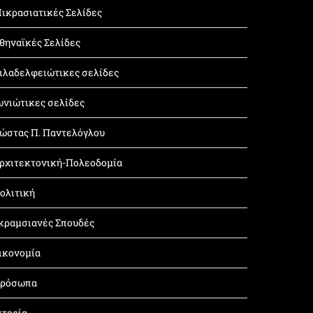
ικρασιατικές Σελίδες
θηναϊκές Σελίδες
ιλαδελφειώτικες σελίδες
ωνιώτικες σελίδες
ώστας Π. Παντελόγλου
ρχιτεκτονική-Πολεοδομία
ολιτική
κραμσιανές Σπουδές
ικονομία
ρόσωπα
στορία