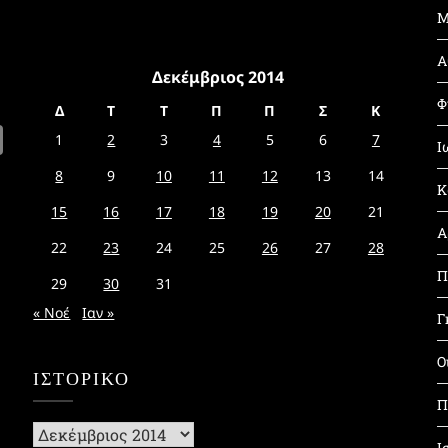
Μ
Α
Δεκέμβριος 2014
Φ
Δ
Τ
Τ
Π
Π
Σ
Κ
1
2
3
4
5
6
7
Ι
8
9
10
11
12
13
14
Κ
15
16
17
18
19
20
21
Α
22
23
24
25
26
27
28
Π
29
30
31
« Νοέ
Ιαν »
Γ
Ο
ΙΣΤΟΡΙΚΌ
Π
Ιστορικό
Ι