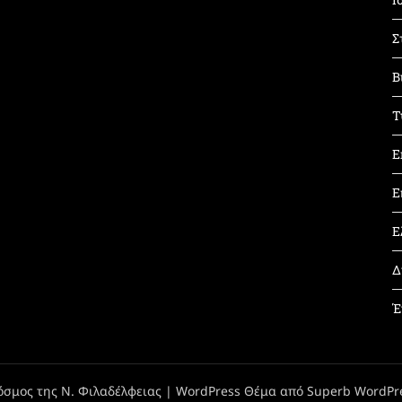
Σ
Β
Τ
Ε
Ε
Ε
Δ
Έ
όσμος της Ν. Φιλαδέλφειας
| WordPress Θέμα από
Superb WordPr