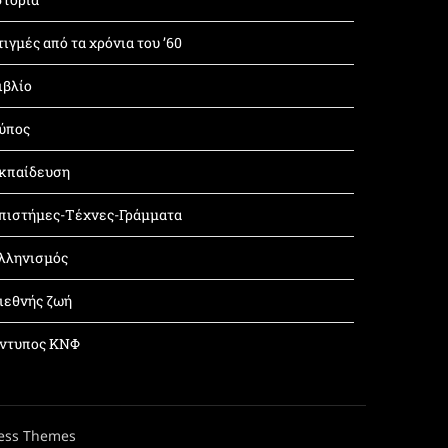
τιγμές από τα χρόνια του ’60
ιβλίο
ύπος
κπαίδευση
πιστήμες-Τέχνες-Γράμματα
λληνισμός
ιεθνής ζωή
ντυπος ΚΝΦ
ess Themes