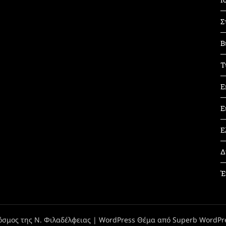
Σ
Β
Τ
Ε
Ε
Ε
Δ
Έ
όσμος της Ν. Φιλαδέλφειας
| WordPress Θέμα από
Superb WordPr