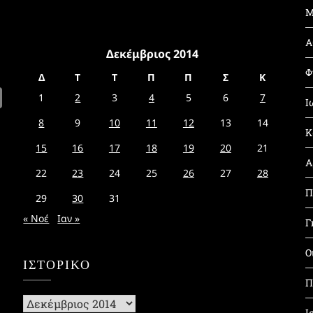
Μ
Α
Δεκέμβριος 2014
Φ
Δ
Τ
Τ
Π
Π
Σ
Κ
1
2
3
4
5
6
7
Ι
8
9
10
11
12
13
14
Κ
15
16
17
18
19
20
21
Α
22
23
24
25
26
27
28
Π
29
30
31
« Νοέ
Ιαν »
Γ
Ο
ΙΣΤΟΡΙΚΌ
Π
Ιστορικό
Ι