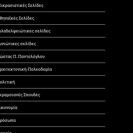
ικρασιατικές Σελίδες
θηναϊκές Σελίδες
ιλαδελφειώτικες σελίδες
ωνιώτικες σελίδες
ώστας Π. Παντελόγλου
ρχιτεκτονική-Πολεοδομία
ολιτική
κραμσιανές Σπουδές
ικονομία
ρόσωπα
στορία