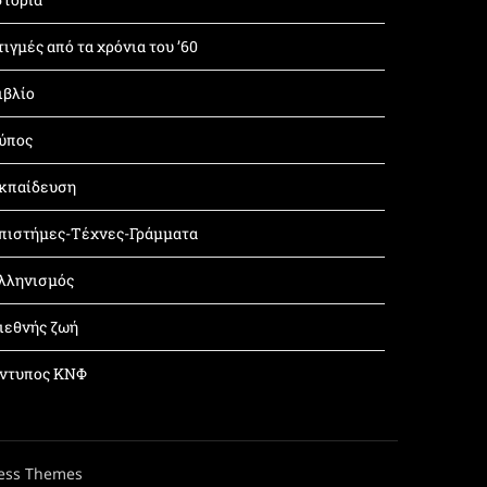
τιγμές από τα χρόνια του ’60
ιβλίο
ύπος
κπαίδευση
πιστήμες-Τέχνες-Γράμματα
λληνισμός
ιεθνής ζωή
ντυπος ΚΝΦ
ess Themes