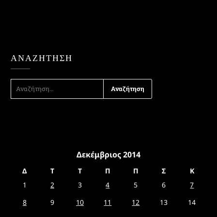
ΑΝΑΖΉΤΗΣΗ
ΑΝΑΖΉΤΗΣΗ
ΓΙΑ:
Δεκέμβριος 2014
Δ
Τ
Τ
Π
Π
Σ
Κ
1
2
3
4
5
6
7
8
9
10
11
12
13
14