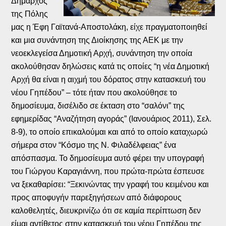
Δήμαρχος
της Πόλης
μας η Έφη Γαϊτανά-Αποστολάκη, είχε πραγματοποιηθεί
και μια συνάντηση της Διοίκησης της ΑΕΚ με την
νεοεκλεγείσα Δημοτική Αρχή, συνάντηση την οποία
ακολούθησαν δηλώσεις κατά τις οποίες “η νέα Δημοτική
Αρχή θα είναι η αιχμή του δόρατος στην κατασκευή του
νέου Γηπέδου” – τότε ήταν που ακολούθησε το
δημοσίευμα, δισέλιδο σε έκταση στο “σαλόνι” της
εφημερίδας “Αναζήτηση αγοράς” (Ιανουάριος 2011), Σελ.
8-9), το οποίο επικαλούμαι και από το οποίο καταχωρώ
σήμερα στον “Κόσμο της Ν. Φιλαδέλφειας” ένα
απόσπασμα. Το δημοσίευμα αυτό φέρει την υπογραφή
του Γιώργου Καραγιάννη, που πρώτα-πρώτα έσπευσε
να ξεκαθαρίσει: “Ξεκινώντας την γραφή του κειμένου και
προς αποφυγήν παρεξηγήσεων από διάφορους
καλοθελητές, διευκρινίζω ότι σε καμία περίπτωση δεν
είμαι αντίθετος στην κατασκευή του νέου Γηπέδου της