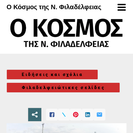
Μετάβαση
Ο Κόσμος της Ν. Φιλαδέλφειας
στο
περιεχόμενο
Ειδήσεις και σχόλια
Φιλαδελφειώτικες σελίδες