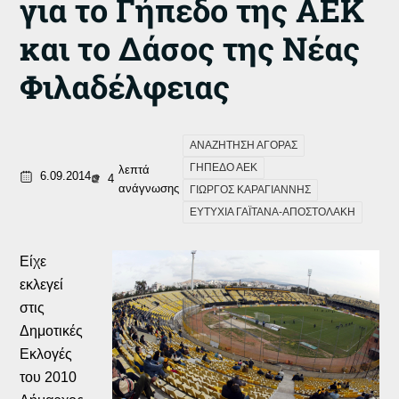
για το Γήπεδο της ΑΕΚ
και το Δάσος της Νέας
Φιλαδέλφειας
ΑΝΑΖΗΤΗΣΗ ΑΓΟΡΑΣ
ΓΗΠΕΔΟ ΑΕΚ
λεπτά
6.09.2014
4
ανάγνωσης
ΓΙΩΡΓΟΣ ΚΑΡΑΓΙΑΝΝΗΣ
ΕΥΤΥΧΙΑ ΓΑΪΤΑΝΑ-ΑΠΟΣΤΟΛΑΚΗ
Είχε
εκλεγεί
στις
Δημοτικές
Εκλογές
του 2010