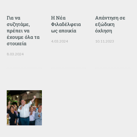
Για να
Η Νέα
Απάντηση σε
συζητάμε,
Φιλαδέλφεια
εξώδικη
πρέπει να
ως αποικία
όχληση
έχουμε όλα τα
4.03.2024
10.11.2023
στοιχεία
8.03.2024