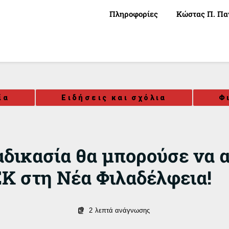
Πληροφορίες
Κώστας Π. Πα
ία
Ειδήσεις και σχόλια
Φ
αδικασία θα μπορούσε να 
ΕΚ στη Νέα Φιλαδέλφεια!
2
λεπτά ανάγνωσης