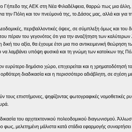
 το Γήπεδο της ΑΕΚ στη Νέα Φιλαδέλφεια, θαρρώ πως μια άλλη, 
ια την Πόλη και τον πνεύμονά της, το Δάσος μας, αλλά και για 
λεοδομικές, περιβαλλοντικές όψεις, σε σύμπλεξη όμως και του 
ου πέραν του γεγονότος ότι για την αναζήτηση των καλύτερων 
η δική του αξία, θα έχουμε έτσι μια πιο αντικειμενική θεώρησ
υ να λαμβάνει υπόψη φυσικά και τη γνώμη των κατοίκων της Πό
τον ευρύτερο δημόσιο χώρο, επιχειρείται και η χρηματοδότησή τ
 ορθότερη διαδικασία και η περισσότερο αδιάβλητη, σε σχέση μ
ούν τους επιστήμονες, ψηφίζοντας φωτογραφικές νομοθετικές ρυ
υρά.
αδικασία του αρχιτεκτονικού πολεοδομικού διαγωνισμού. Άλλωστ
ο φως, μελετημένη μάλιστα κατά στάδια εφαρμογής συναρτήσει