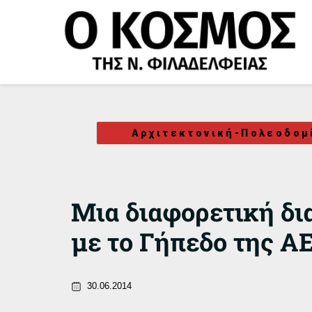
Μετάβαση
στο
περιεχόμενο
Αρχιτεκτονική-Πολεοδομ
Μια διαφορετική δι
με το Γήπεδο της Α
30.06.2014