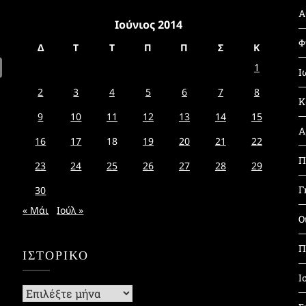
Α
Ιούνιος 2014
Φ
Δ
Τ
Τ
Π
Π
Σ
Κ
1
Ι
2
3
4
5
6
7
8
Κ
9
10
11
12
13
14
15
Α
16
17
18
19
20
21
22
Π
23
24
25
26
27
28
29
Γ
30
« Μάι
Ιούλ »
Ο
Π
ΙΣΤΟΡΙΚΌ
Ι
Ιστορικό