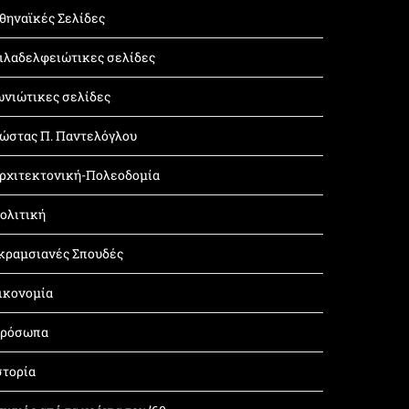
θηναϊκές Σελίδες
ιλαδελφειώτικες σελίδες
ωνιώτικες σελίδες
ώστας Π. Παντελόγλου
ρχιτεκτονική-Πολεοδομία
ολιτική
κραμσιανές Σπουδές
ικονομία
ρόσωπα
στορία