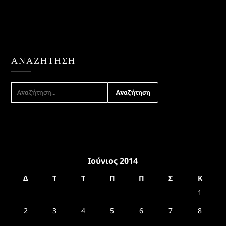
ΑΝΑΖΉΤΗΣΗ
ΑΝΑΖΉΤΗΣΗ
ΓΙΑ:
Ιούνιος 2014
Δ
Τ
Τ
Π
Π
Σ
Κ
1
2
3
4
5
6
7
8