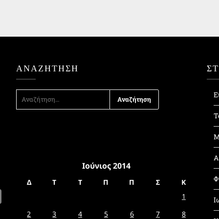
ΑΝΑΖΉΤΗΣΗ
Σ
ΑΝΑΖΉΤΗΣΗ
Ε
ΓΙΑ:
Τ
Μ
Α
Ιούνιος 2014
Φ
Δ
Τ
Τ
Π
Π
Σ
Κ
1
Ι
2
3
4
5
6
7
8