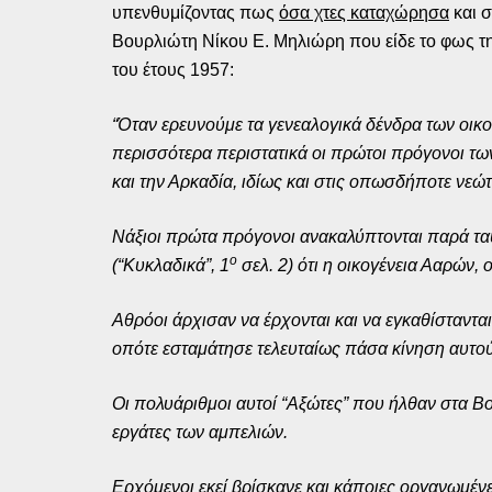
υπενθυμίζοντας πως
όσα χτες καταχώρησα
και σ
Βουρλιώτη Νίκου Ε. Μηλιώρη που είδε το φως τ
του έτους 1957:
“Όταν ερευνούμε τα γενεαλογικά δένδρα των οι
περισσότερα περιστατικά οι πρώτοι πρόγονοι τω
και την Αρκαδία, ιδίως και στις οπωσδήποτε νεώτε
Νάξιοι πρώτα πρόγονοι ανακαλύπτονται παρά ταύτ
ο
(“Κυκλαδικά”, 1
σελ. 2) ότι η οικογένεια Ααρών,
Αθρόοι άρχισαν να έρχονται και να εγκαθίσταντα
οπότε εσταμάτησε τελευταίως πάσα κίνηση αυτού
Οι πολυάριθμοι αυτοί “Αξώτες” που ήλθαν στα Βο
εργάτες των αμπελιών.
Ερχόμενοι εκεί βρίσκανε και κάποιες οργανωμένε