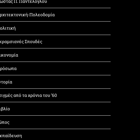
ώστας Π. Παντελόγλου
ρχιτεκτονική-Πολεοδομία
ολιτική
κραμσιανές Σπουδές
ικονομία
ρόσωπα
στορία
τιγμές από τα χρόνια του ’60
ιβλίο
ύπος
κπαίδευση