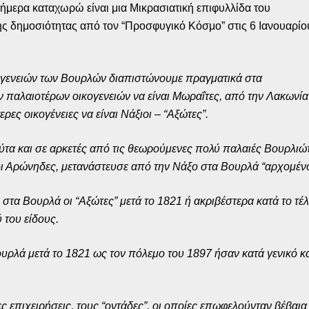
ήμερα καταχωρώ είναι μια Μικρασιατική επιφυλλίδα του
ης δημοσιότητας από τον “Προσφυγικό Κόσμο” στις 6 Ιανουαρίο
κογενειών των Βουρλών διαπιστώνουμε πραγματικά στα
ν παλαιοτέρων οικογενειών να είναι Μωραΐτες, από την Λακωνία
ρες οικογένειες να είναι Νάξιοι – “Αξώτες”.
α και σε αρκετές από τις θεωρούμενες πολύ παλαιές Βουρλιώτι
 οι Αρώνηδες, μετανάστευσε από την Νάξο στα Βουρλά “αρχομένο
ι στα Βουρλά οι “Αξώτες” μετά το 1821 ή ακριβέστερα κατά το 
 του είδους.
υρλά μετά το 1821 ως τον πόλεμο του 1897 ήσαν κατά γενικό κ
ς επιχειρήσεις, τους “οντάδες”, οι οποίες επωφελούνταν βέβα