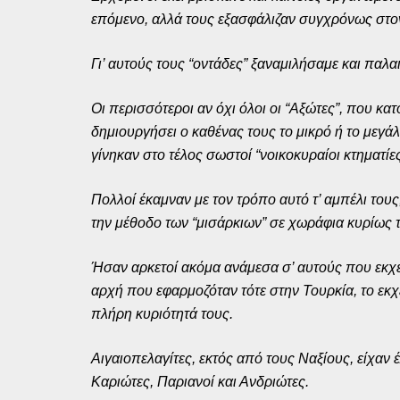
επόμενο, αλλά τους εξασφάλιζαν συγχρόνως στον
Γι’ αυτούς τους “οντάδες” ξαναμιλήσαμε και παλα
Οι περισσότεροι αν όχι όλοι οι “Αξώτες”, που κα
δημιουργήσει ο καθένας τους το μικρό ή το μεγάλ
γίνηκαν στο τέλος σωστοί “νοικοκυραίοι κτηματίε
Πολλοί έκαμναν με τον τρόπο αυτό τ’ αμπέλι τους
την μέθοδο των “μισάρκιων” σε χωράφια κυρίως 
Ήσαν αρκετοί ακόμα ανάμεσα σ’ αυτούς που εκχε
αρχή που εφαρμοζόταν τότε στην Τουρκία, το εκχ
πλήρη κυριότητά τους.
Αιγαιοπελαγίτες, εκτός από τους Ναξίους, είχαν
Καριώτες, Παριανοί και Ανδριώτες.