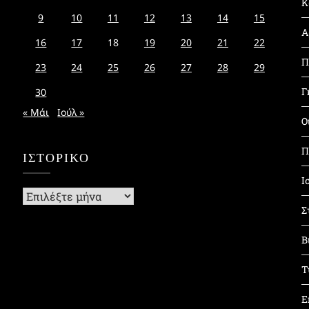
Κ
9
10
11
12
13
14
15
Α
16
17
18
19
20
21
22
Π
23
24
25
26
27
28
29
Γ
30
« Μάι
Ιούλ »
Ο
Π
ΙΣΤΟΡΙΚΌ
Ι
Ιστορικό
Σ
Β
Τ
Ε