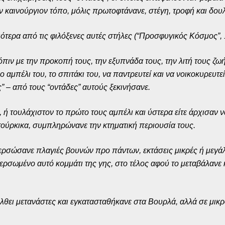
 καινούργιον τόπο, μόλις πρωτοφτάνανε, στέγη, τροφή και δουλ
ιότερα από τις φιλόξενες αυτές στήλες (“Προσφυγικός Κόσμος”, 
τόπιν με την προκοπή τους, την εξυπνάδα τους, την λιτή τους ζω
ο αμπέλι του, το σπιτάκι του, να παντρευτεί και να νοικοκυρευτ
ς” – από τους “οντάδες” αυτούς ξεκινήσανε.
, ή τουλάχιστον το πρώτο τους αμπέλι και ύστερα είτε άρχισαν ν
τούρκικα, συμπληρώνανε την κτηματική περιουσία τους.
ρσώσανε πλαγιές βουνών προ πάντων, εκτάσεις μικρές ή μεγάλ
ερσωμένο αυτό κομμάτι της γης, στο τέλος αφού το μεταβάλανε κ
 έλθει μετανάστες και εγκατασταθήκανε στα Βουρλά, αλλά σε μι