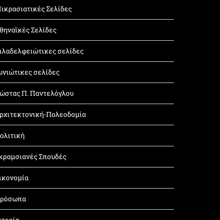
ικρασιατικές Σελίδες
θηναϊκές Σελίδες
ιλαδελφειώτικες σελίδες
ωνιώτικες σελίδες
ώστας Π. Παντελόγλου
ρχιτεκτονική-Πολεοδομία
ολιτική
κραμσιανές Σπουδές
ικονομία
ρόσωπα
στορία