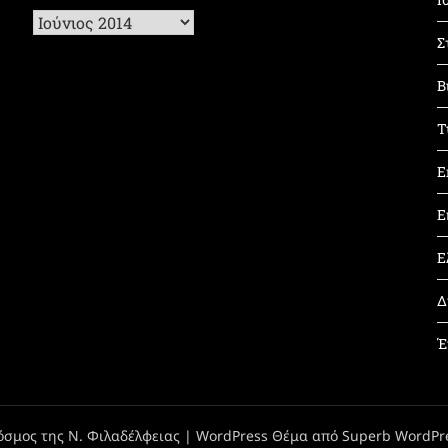
Ιστορικό
Σ
Β
Τ
Ε
Ε
Ε
Δ
Έ
όσμος της Ν. Φιλαδέλφειας
| WordPress Θέμα από
Superb WordPr