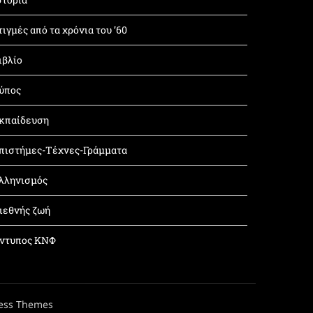
τιγμές από τα χρόνια του ’60
ιβλίο
ύπος
κπαίδευση
πιστήμες-Τέχνες-Γράμματα
λληνισμός
ιεθνής ζωή
ντυπος ΚΝΦ
ess Themes