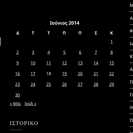
Μ
Α
Ιούνιος 2014
Φ
Δ
Τ
Τ
Π
Π
Σ
Κ
1
Ι
2
3
4
5
6
7
8
Κ
9
10
11
12
13
14
15
Α
16
17
18
19
20
21
22
Π
23
24
25
26
27
28
29
Γ
30
« Μάι
Ιούλ »
Ο
Π
ΙΣΤΟΡΙΚΌ
Ι