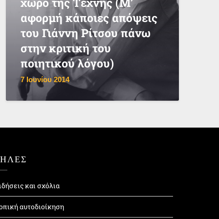
χώρο της Τέχνης (Μ’
αφορμή κάποιες απόψεις
του Γιάννη Ρίτσου πάνω
στην κριτική του
ποιητικού λόγου)
7 Ιουνίου 2014
ΤΗΛΕΣ
ιδήσεις και σχόλια
οπική αυτοδιοίκηση