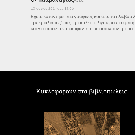
10 Ιουνίου 2014 στις 13:06
Εχετε καταντήσει πιο γραφικός και από το ηλιοβασί
“ιμπεριαλισμός” μας προκαλεί το λιγότερο που μπ
και για αυτόν τον συκοφαντητε με αυτόν τον τροπο.
Κυκλοφορούν στα βιβλιοπωλεία