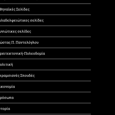
θηναϊκές Σελίδες
ιλαδελφειώτικες σελίδες
ωνιώτικες σελίδες
ώστας Π. Παντελόγλου
ρχιτεκτονική-Πολεοδομία
ολιτική
κραμσιανές Σπουδές
ικονομία
ρόσωπα
στορία