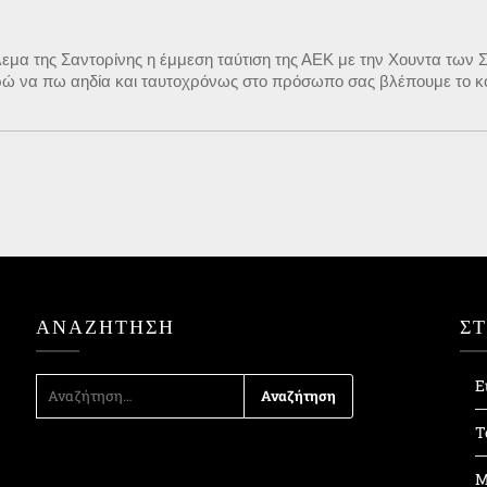
λεμα της Σαντορίνης η έμμεση ταύτιση της ΑΕΚ με την Χουντα των 
ορώ να πω αηδία και ταυτοχρόνως στο πρόσωπο σας βλέπουμε το κόμ
ΑΝΑΖΉΤΗΣΗ
Σ
ΑΝΑΖΉΤΗΣΗ
Ε
ΓΙΑ:
Τ
Μ