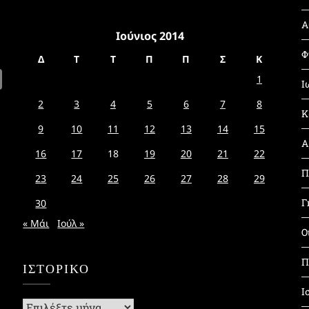
Α
Ιούνιος 2014
Φ
Δ
Τ
Τ
Π
Π
Σ
Κ
1
Ι
2
3
4
5
6
7
8
Κ
9
10
11
12
13
14
15
Α
16
17
18
19
20
21
22
Π
23
24
25
26
27
28
29
Γ
30
« Μάι
Ιούλ »
Ο
Π
ΙΣΤΟΡΙΚΌ
Ι
Ιστορικό