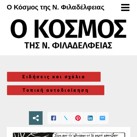
Μετάβαση
Ο Κόσμος της Ν. Φιλαδέλφειας
στο
περιεχόμενο
Ειδήσεις και σχόλια
Τοπική αυτοδιοίκηση