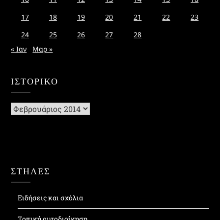
17
18
19
20
21
22
23
24
25
26
27
28
« Ιαν
Μαρ »
ΙΣΤΟΡΙΚΌ
Ιστορικό
ΣΤΗΛΕΣ
Ειδήσεις και σχόλια
Τοπική αυτοδιοίκηση