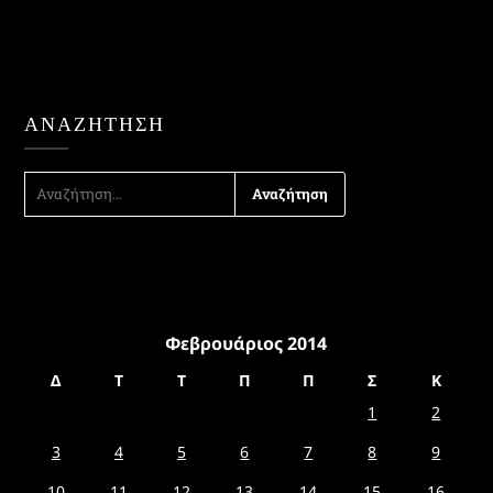
ΑΝΑΖΉΤΗΣΗ
ΑΝΑΖΉΤΗΣΗ
ΓΙΑ:
Φεβρουάριος 2014
Δ
Τ
Τ
Π
Π
Σ
Κ
1
2
3
4
5
6
7
8
9
10
11
12
13
14
15
16