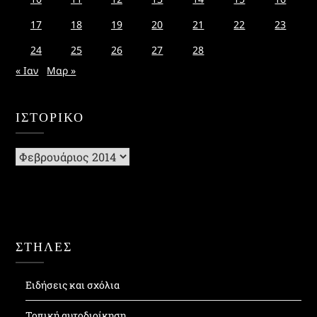
17
18
19
20
21
22
23
24
25
26
27
28
« Ιαν
Μαρ »
ΙΣΤΟΡΙΚΌ
Ιστορικό
ΣΤΗΛΕΣ
Ειδήσεις και σχόλια
Τοπική αυτοδιοίκηση