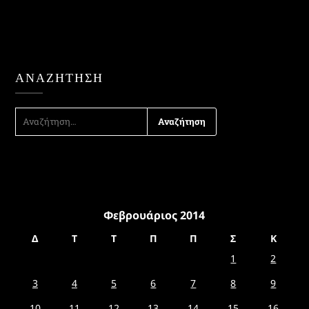
ΑΝΑΖΉΤΗΣΗ
ΑΝΑΖΉΤΗΣΗ
ΓΙΑ:
Φεβρουάριος 2014
Δ
Τ
Τ
Π
Π
Σ
Κ
1
2
3
4
5
6
7
8
9
10
11
12
13
14
15
16