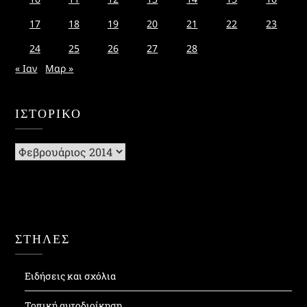
17
18
19
20
21
22
23
24
25
26
27
28
« Ιαν
Μαρ »
ΙΣΤΟΡΙΚΌ
Ιστορικό
ΣΤΗΛΕΣ
Ειδήσεις και σχόλια
Τοπική αυτοδιοίκηση