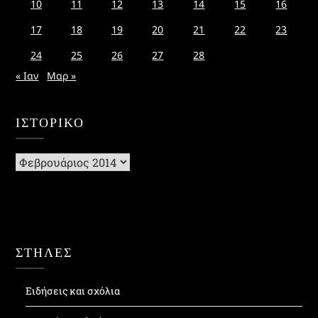
10
11
12
13
14
15
16
17
18
19
20
21
22
23
24
25
26
27
28
« Ιαν
Μαρ »
ΙΣΤΟΡΙΚΌ
Ιστορικό
ΣΤΗΛΕΣ
Ειδήσεις και σχόλια