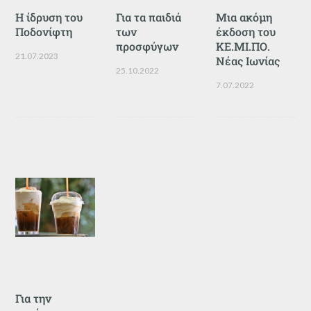
Η ίδρυση του
Για τα παιδιά
Μια ακόμη
Ποδονίφτη
των
έκδοση του
προσφύγων
ΚΕ.ΜΙ.ΠΟ.
21.07.2023
Νέας Ιωνίας
25.10.2022
7.07.2022
Για την