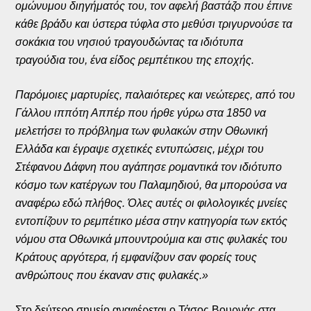
ομώνυμου διηγήματός του, τον αφελή βαστάζο που έπινε
κάθε βράδυ και ύστερα τύφλα στο μεθύσι τριγυρνούσε τα
σοκάκια του νησιού τραγουδώντας τα ιδιότυπα
τραγούδια του, ένα είδος ρεμπέτικου της εποχής.
Παρόμοιες μαρτυρίες, παλαιότερες και νεώτερες, από του
Γάλλου ιππότη Αππέρ που ήρθε γύρω στα 1850 να
μελετήσει το πρόβλημα των φυλακών στην Οθωνική
Ελλάδα και έγραψε σχετικές εντυπώσεις, μέχρι του
Στέφανου Δάφνη που αγάπησε ρομαντικά τον ιδιότυπο
κόσμο των κατέργων του Παλαμηδιού, θα μπορούσα να
αναφέρω εδώ πλήθος. Όλες αυτές οι φιλολογικές μνείες
εντοπίζουν το ρεμπέτικο μέσα στην κατηγορία των εκτός
νόμου στα Οθωνικά μπουντρούμια και στις φυλακές του
Κράτους αργότερα, ή εμφανίζουν σαν φορείς τους
ανθρώπους που έκαναν στις φυλακές.»
Στο δεύτερο σημείο αναφέρεται ο Τάσος Βουρνάς στα