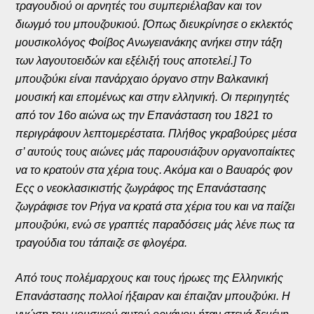
τραγουδιού οι αρνητές του συμπεριέλαβαν και τον
διωγμό του μπουζουκιού. [Όπως διευκρίνησε ο εκλεκτός
μουσικολόγος Φοίβος Ανωγειανάκης ανήκει στην τάξη
των λαγουτοειδών και εξέλιξή τους αποτελεί.] Το
μπουζούκι είναι πανάρχαιο όργανο στην Βαλκανική
μουσική και επομένως και στην ελληνική. Οι περιηγητές
από τον 16ο αιώνα ως την Επανάσταση του 1821 το
περιγράφουν λεπτομερέστατα. Πλήθος γκραβούρες μέσα
σ’ αυτούς τους αιώνες μάς παρουσιάζουν οργανοπαίκτες
να το κρατούν στα χέρια τους. Ακόμα και ο Βαυαρός φον
Εςς ο νεοκλασικιστής ζωγράφος της Επανάστασης
ζωγράφισε τον Ρήγα να κρατά στα χέρια του και να παίζει
μπουζούκι, ενώ σε γραπτές παραδόσεις μάς λένε πως τα
τραγούδια του τάπαιζε σε φλογέρα.
Από τους πολέμαρχους και τους ήρωες της Ελληνικής
Επανάστασης πολλοί ήξαιραν και έπαιζαν μπουζούκι. Η