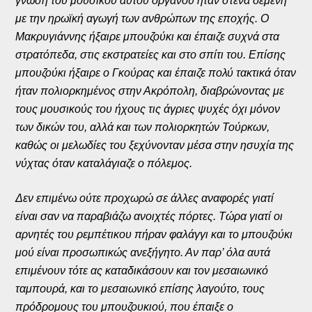
γνώση του μουσικού αυτού οργάνου ήταν στενά δεμένη
με την ηρωϊκή αγωγή των ανθρώπων της εποχής. Ο
Μακρυγιάννης ήξαιρε μπουζούκι και έπαιζε συχνά στα
στρατόπεδα, στις εκστρατείες και στο σπίτι του. Επίσης
μπουζούκι ήξαιρε ο Γκούρας και έπαιζε πολύ τακτικά όταν
ήταν πολιορκημένος στην Ακρόπολη, διαβρώνοντας με
τους μουσικούς του ήχους τις άγριες ψυχές όχι μόνον
των δικών του, αλλά και των πολιορκητών Τούρκων,
καθώς οι μελωδίες του ξεχύνονταν μέσα στην ησυχία της
νύχτας όταν καταλάγιαζε ο πόλεμος.
Δεν επιμένω ούτε προχωρώ σε άλλες αναφορές γιατί
είναι σαν να παραβιάζω ανοιχτές πόρτες. Τώρα γιατί οι
αρνητές του ρεμπέτικου πήραν φαλάγγι και το μπουζούκι
μού είναι προσωπικώς ανεξήγητο. Αν παρ’ όλα αυτά
επιμένουν τότε ας καταδικάσουν και τον μεσαιωνικό
ταμπουρά, και το μεσαιωνικό επίσης λαγούτο, τους
πρόδρομους του μπουζουκιού, που έπαιξε ο