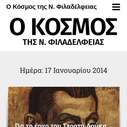
Μετάβαση
Ο Κόσμος της Ν. Φιλαδέλφειας
στο
περιεχόμενο
Ημέρα:
17 Ιανουαρίου 2014
Για το έργο του Στρατή Δούκα