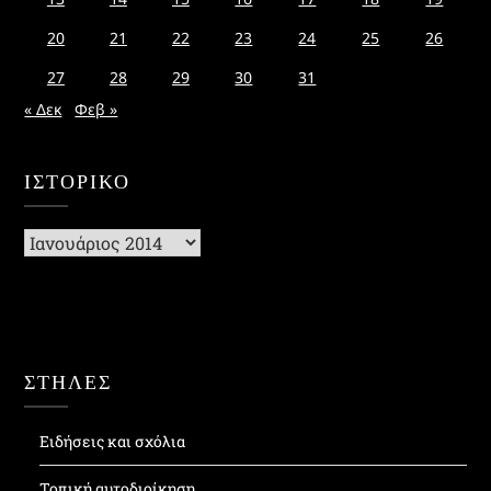
20
21
22
23
24
25
26
27
28
29
30
31
« Δεκ
Φεβ »
ΙΣΤΟΡΙΚΌ
Ιστορικό
ΣΤΗΛΕΣ
Ειδήσεις και σχόλια
Τοπική αυτοδιοίκηση