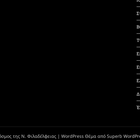
Σ
Β
Τ
Ε
Ε
Ε
Δ
Έ
όσμος της Ν. Φιλαδέλφειας
| WordPress Θέμα από
Superb WordPr