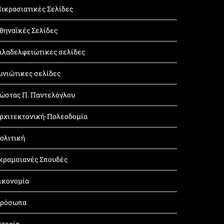
ικρασιατικές Σελίδες
θηναϊκές Σελίδες
ιλαδελφειώτικες σελίδες
ωνιώτικες σελίδες
ώστας Π. Παντελόγλου
ρχιτεκτονική-Πολεοδομία
ολιτική
κραμσιανές Σπουδές
ικονομία
ρόσωπα
στορία