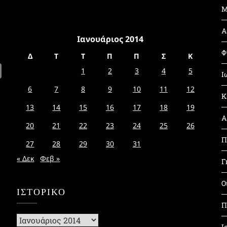
Μ
Α
Ιανουάριος 2014
Φ
Δ
Τ
Τ
Π
Π
Σ
Κ
1
2
3
4
5
Ι
6
7
8
9
10
11
12
Κ
13
14
15
16
17
18
19
Α
20
21
22
23
24
25
26
Π
27
28
29
30
31
« Δεκ
Φεβ »
Γ
Ο
ΙΣΤΟΡΙΚΌ
Π
Ιστορικό
Ι