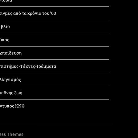
τιγμές από τα χρόνια του ’60
ιβλίο
ύπος
κπαίδευση
πιστήμες-Τέχνες-Γράμματα
λληνισμός
ιεθνής ζωή
ντυπος ΚΝΦ
ess Themes