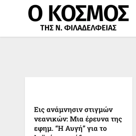
Μετάβαση
στο
περιεχόμενο
Εις ανάμνησιν στιγμών
νεανικών: Μια έρευνα της
εφημ. “Η Αυγή” για το