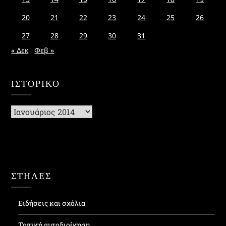
20
21
22
23
24
25
26
27
28
29
30
31
« Δεκ
Φεβ »
ΙΣΤΟΡΙΚΌ
Ιστορικό
ΣΤΗΛΕΣ
Ειδήσεις και σχόλια
Τοπική αυτοδιοίκηση