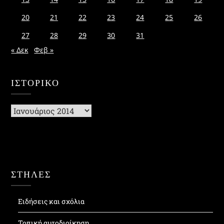
20
21
22
23
24
25
26
27
28
29
30
31
« Δεκ
Φεβ »
ΙΣΤΟΡΙΚΌ
Ιστορικό
ΣΤΗΛΕΣ
Ειδήσεις και σχόλια
Τοπική αυτοδιοίκηση