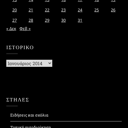
20
21
22
23
24
25
26
27
28
29
30
31
« Δεκ
Φεβ »
ΙΣΤΟΡΙΚΌ
Ιστορικό
ΣΤΗΛΕΣ
Ειδήσεις και σχόλια
Τοπική αυτοδιοίκηση