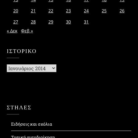
20
21
22
23
24
25
26
27
28
29
30
31
« Δεκ
Φεβ »
ΙΣΤΟΡΙΚΌ
Ιστορικό
ΣΤΗΛΕΣ
Ειδήσεις και σχόλια
Τοπική αυτοδιοίκηση