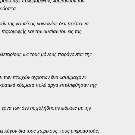
παρουσιάζει πολυμορφίαν) λαμβάνουν τον
πρόοπτα.
ήν της νεωτέρας κοινωνίας δεν πρέπει να
παραγωγής και την ουσίαν του εις τας
ρολεταρίους ως τους μόνους παράγοντας της
τάξιν των πτωχών αγροτών ένα «σύμμαχον»
μοκρατικά κόμματα πολύ αργά επελήφθησαν της
η έργα των δεν ησχολήθησαν ειδικώς με την
ει λόγον δια τους χωρικούς, τους μικροαστούς,