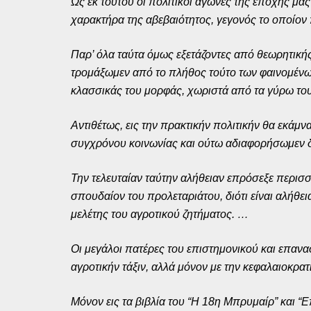
Ως εκ τούτου οι πολιτικοί αγώνες της εποχής μ
χαρακτήρα της αβεβαιότητος, γεγονός το οποίον
Παρ’ όλα ταύτα όμως εξετάζοντες από θεωρητική
τρομάξωμεν από το πλήθος τούτο των φαινομένων
κλασσικάς του μορφάς, χωριστά από τα γύρω το
Αντιθέτως, εις την πρακτικήν πολιτικήν θα εκά
συγχρόνου κοινωνίας και ούτω αδιαφορήσωμεν δι
Την τελευταίαν ταύτην αλήθειαν επρόσεξε περισσ
σπουδαίον του προλεταριάτου, διότι είναι αλήθ
μελέτης του αγροτικού ζητήματος. …
Οι μεγάλοι πατέρες του επιστημονικού και επανα
αγροτικήν τάξιν, αλλά μόνον με την κεφαλαιοκρατι
Μόνον εις τα βιβλία του “Η 18η Μπρυμαίρ” και “