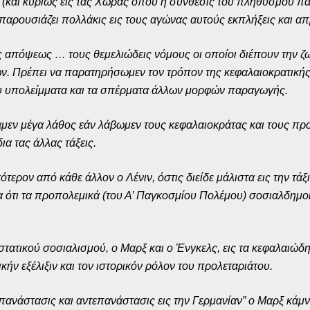
ας (και κυρίως εις τας Χώρας όπου η σύνθεσις του πληθυσμού 
 παρουσιάζει πολλάκις εις τους αγώνας αυτούς εκπλήξεις και α
ς απόψεως … τους θεμελιώδεις νόμους οι οποίοι διέπουν την ζω
. Πρέπει να παρατηρήσωμεν τον τρόπον της κεφαλαιοκρατικής 
υ υπολείμματα και τα σπέρματα άλλων μορφών παραγωγής.
μναμεν μέγα λάθος εάν λάβωμεν τους κεφαλαιοκράτας και τους π
α τας άλλας τάξεις.
ότερον από κάθε άλλον ο Λένιν, όστις διείδε μάλιστα εις την 
εια ότι τα προπολεμικά (του Α’ Παγκοσμίου Πολέμου) σοσιαλδη
στατικού σοσιαλισμού, ο Μαρξ και ο Ένγκελς, εις τα κεφαλαιώδ
κήν εξέλιξιν και τον ιστορικόν ρόλον του προλεταριάτου.
Επανάστασις και αντεπανάστασις εις την Γερμανίαν” ο Μαρξ κάμν