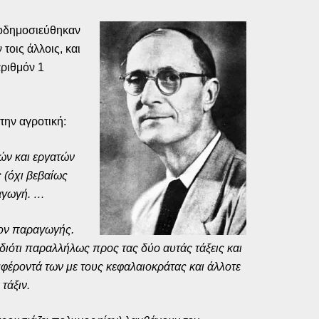
τοδημοσιεύθηκαν
τοις άλλοις, και
αριθμόν 1
την αγροτική:
ών και εργατών
 (όχι βεβαίως
ραγωγή. …
πον παραγωγής.
διότι παραλλήλως προς τας δύο αυτάς τάξεις και
μφέροντά των με τους κεφαλαιοκράτας και άλλοτε
τάξιν.