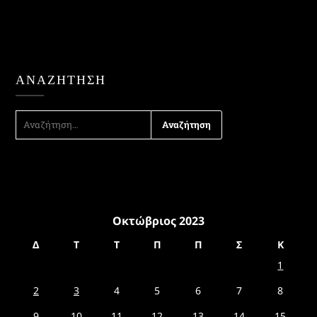
ΑΝΑΖΉΤΗΣΗ
ΑΝΑΖΉΤΗΣΗ
ΓΙΑ:
Οκτώβριος 2023
Δ
Τ
Τ
Π
Π
Σ
Κ
1
2
3
4
5
6
7
8
9
10
11
12
13
14
15