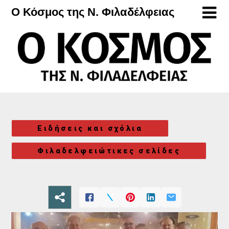
Μετάβαση
Ο Κόσμος της Ν. Φιλαδέλφειας
στο
περιεχόμενο
Ειδήσεις και σχόλια
Φιλαδελφειώτικες σελίδες