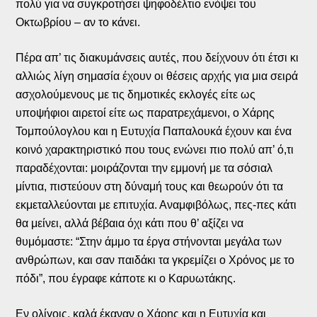
πολύ για να συγκροτήσει ψηφοδέλτιο ενόψει του
Οκτωβρίου – αν το κάνει.
Πέρα απ’ τις διακυμάνσεις αυτές, που δείχνουν ότι έτσι κι
αλλιώς λίγη σημασία έχουν οι θέσεις αρχής για μια σειρά
ασχολούμενους με τις δημοτικές εκλογές είτε ως
υποψήφιοι αιρετοί είτε ως παρατρεχάμενοι, ο Χάρης
Τομπούλογλου και η Ευτυχία Παπαλουκά έχουν και ένα
κοινό χαρακτηριστικό που τους ενώνει πιο πολύ απ’ ό,τι
παραδέχονται: μοιράζονται την εμμονή με τα σόσιαλ
μίντια, πιστεύουν στη δύναμή τους και θεωρούν ότι τα
εκμεταλλεύονται με επιτυχία. Αναμφιβόλως, πες-πες κάτι
θα μείνει, αλλά βέβαια όχι κάτι που θ’ αξίζει να
θυμόμαστε: “Στην άμμο τα έργα στήνονται μεγάλα των
ανθρώπων, και σαν παιδάκι τα γκρεμίζει ο Χρόνος με το
πόδι”, που έγραφε κάποτε κι ο Καρυωτάκης.
Εν ολίγοις, καλά έκαναν ο Χάρης και η Ευτυχία και