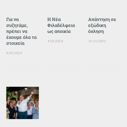
Για να
Η Νέα
Απάντηση σε
συζητάμε,
Φιλαδέλφεια
εξώδικη
πρέπει να
ως αποικία
όχληση
έχουμε όλα τα
4.03.2024
10.11.2023
στοιχεία
8.03.2024