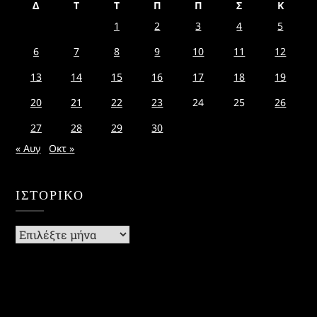
Δ
Τ
Τ
Π
Π
Σ
Κ
1
2
3
4
5
6
7
8
9
10
11
12
13
14
15
16
17
18
19
20
21
22
23
24
25
26
27
28
29
30
« Αυγ
Οκτ »
ΙΣΤΟΡΙΚΌ
Ιστορικό