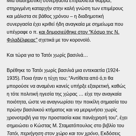
Μια διαδημοτική συνεργασία επιβάλλεται θαρρώ,
στηριγμένη καταρχήν στην καλή γνώση των επιμέρους
και μάλιστα σε βάθος χρόνου – η διαδημοτική
συνεργασία έχει κριθεί ήδη αναγκαία με σημείωμα που
υπέγραφε ο π.
και δημοσιεύθηκε στον “Κόσμο της Ν.
Φιλαδέλφειας”
σχετικά με τον κορονοϊό.
Και τώρα για το Τατόι χωρίς βασιλιά…
Βρέθηκε το Τατόι χωρίς βασιλιά μια εντεκαετία (1924-
1935). Ποια ήταν η τύχη του; “Αντίθετα από ό,τι θα
μπορούσε να αναμένει κανείς υπήρξε εξαιρετική, καθώς
η τότε πολιτική ηγεσία της χώρας … είχε την αναγκαία
ποιότητα, ώστε να αναγνωρίσει την ποικίλη σημασία του
πρώην βασιλικού κτήματος και να μεριμνήσει χωρίς
χρονοτριβή για την προστασία καιε πανάχρησή του”, έχει
σημειώσει ο Κώστας Μ. Σταματόπουλος στο βιβλίο του
Τατόι, περιήγηση στον χώρο και τον χρόνο
, Εκδόσεις