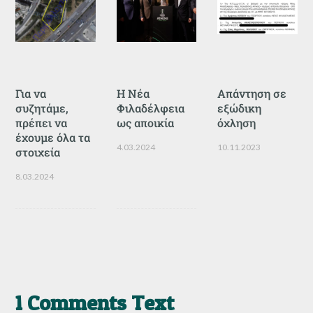
Για να
Η Νέα
Απάντηση σε
συζητάμε,
Φιλαδέλφεια
εξώδικη
πρέπει να
ως αποικία
όχληση
έχουμε όλα τα
4.03.2024
10.11.2023
στοιχεία
8.03.2024
1 Comments Text