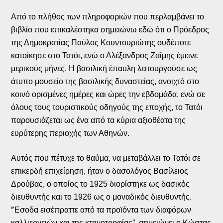
Από το πλήθος των πληροφοριών που περλαμβάνει το
βιβλίο που επικαλέστηκα σημειώνω εδώ ότι ο Πρόεδρος
της Δημοκρατίας Παύλος Κουντουριώτης ουδέποτε
κατοίκησε στο Τατόι, ενώ ο Αλέξανδρος Ζαΐμης έμεινε
μερικούς μήνες. Η βασιλική έπαυλη λειτουργούσε ως
άτυπο μουσείο της βασιλικής δυναστείας, ανοιχτό στο
κοινό ορισμένες ημέρες και ώρες την εβδομάδα, ενώ σε
όλους τους τουριστικούς οδηγούς της εποχής, το Τατόι
παρουσιάζεται ως ένα από τα κύρια αξιοθέατα της
ευρύτερης περιοχής των Αθηνών.
Αυτός που πέτυχε το θαύμα, να μεταβάλλει το Τατόι σε
επικερδή επιχείρηση, ήταν ο δασολόγος Βασίλειος
Δρούβας, ο οποίος το 1925 διορίστηκε ως δασικός
διευθυντής και το 1926 ως ο μοναδικός διευθυντής.
“Έσοδα εισέπραττε από τα προϊόντα των διαφόρων
καλλιεργειών και της κτηνοτροφίας”, σημειώνει ο Κώστας