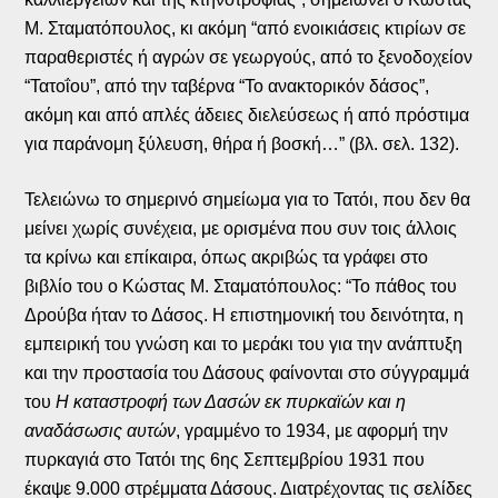
Μ. Σταματόπουλος, κι ακόμη “από ενοικιάσεις κτιρίων σε
παραθεριστές ή αγρών σε γεωργούς, από το ξενοδοχείον
“Τατοΐου”, από την ταβέρνα “Το ανακτορικόν δάσος”,
ακόμη και από απλές άδειες διελεύσεως ή από πρόστιμα
για παράνομη ξύλευση, θήρα ή βοσκή…” (βλ. σελ. 132).
Τελειώνω το σημερινό σημείωμα για το Τατόι, που δεν θα
μείνει χωρίς συνέχεια, με ορισμένα που συν τοις άλλοις
τα κρίνω και επίκαιρα, όπως ακριβώς τα γράφει στο
βιβλίο του ο Κώστας Μ. Σταματόπουλος: “Το πάθος του
Δρούβα ήταν το Δάσος. Η επιστημονική του δεινότητα, η
εμπειρική του γνώση και το μεράκι του για την ανάπτυξη
και την προστασία του Δάσους φαίνονται στο σύγγραμμά
του
Η καταστροφή των Δασών εκ πυρκαϊών και η
αναδάσωσις αυτών
, γραμμένο το 1934, με αφορμή την
πυρκαγιά στο Τατόι της 6ης Σεπτεμβρίου 1931 που
έκαψε 9.000 στρέμματα Δάσους. Διατρέχοντας τις σελίδες