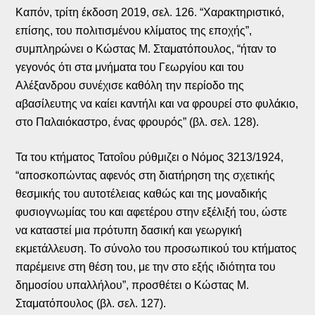
Καπόν, τρίτη έκδοση 2019, σελ. 126. “Χαρακτηριστικό,
επίσης, του πολιτισμένου κλίματος της εποχής”,
συμπληρώνει ο Κώστας Μ. Σταματόπουλος, “ήταν το
γεγονός ότι στα μνήματα του Γεωργίου και του
Αλέξανδρου συνέχισε καθόλη την περίοδο της
αβασίλευτης να καίει καντήλι και να φρουρεί στο φυλάκιο,
στο Παλαιόκαστρο, ένας φρουρός” (βλ. σελ. 128).
Τα του κτήματος Τατοΐου ρύθμιζει ο Νόμος 3213/1924,
“αποσκοπώντας αφενός στη διατήρηση της σχετικής
θεσμικής του αυτοτέλειας καθώς και της μοναδικής
φυσιογνωμίας του και αφετέρου στην εξέλιξή του, ώστε
να καταστεί μια πρότυπη δασική και γεωργική
εκμετάλλευση. Το σύνολο του προσωπικού του κτήματος
παρέμεινε στη θέση του, με την στο εξής ιδιότητα του
δημοσίου υπαλλήλου”, προσθέτει ο Κώστας Μ.
Σταματόπουλος (βλ. σελ. 127).