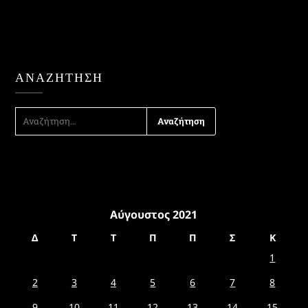
ΑΝΑΖΉΤΗΣΗ
ΑΝΑΖΉΤΗΣΗ
ΓΙΑ:
Αύγουστος 2021
Δ
Τ
Τ
Π
Π
Σ
Κ
1
2
3
4
5
6
7
8
9
10
11
12
13
14
15