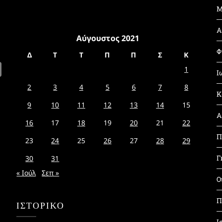
Μ
Α
Αύγουστος 2021
Φ
Δ
Τ
Τ
Π
Π
Σ
Κ
1
Ι
2
3
4
5
6
7
8
Κ
9
10
11
12
13
14
15
Α
16
17
18
19
20
21
22
Π
23
24
25
26
27
28
29
Γ
30
31
« Ιούλ
Σεπ »
Ο
Π
ΙΣΤΟΡΙΚΌ
Ι