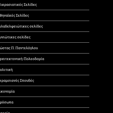
ικρασιατικές Σελίδες
θηναϊκές Σελίδες
ιλαδελφειώτικες σελίδες
ωνιώτικες σελίδες
ώστας Π. Παντελόγλου
ρχιτεκτονική-Πολεοδομία
ολιτική
κραμσιανές Σπουδές
ικονομία
ρόσωπα
στορία