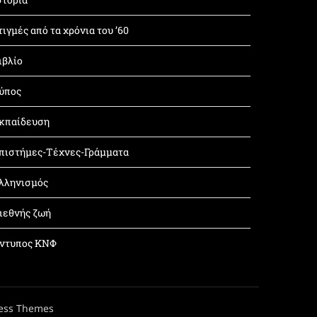
τιγμές από τα χρόνια του ’60
ιβλίο
ύπος
κπαίδευση
πιστήμες-Τέχνες-Γράμματα
λληνισμός
ιεθνής ζωή
ντυπος ΚΝΦ
ess Themes