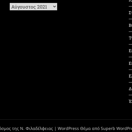
Ιστορικό
Σ
Β
Τ
Ε
Ε
Ε
Δ
Έ
όσμος της Ν. Φιλαδέλφειας
| WordPress Θέμα από
Superb WordPr