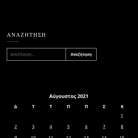
ΑΝΑΖΉΤΗΣΗ
ΑΝΑΖΉΤΗΣΗ
ΓΙΑ:
Αύγουστος 2021
Δ
Τ
Τ
Π
Π
Σ
Κ
1
2
3
4
5
6
7
8
9
10
11
12
13
14
15