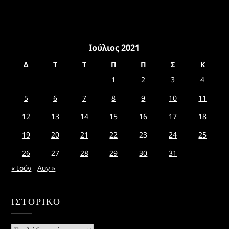
Ιούλιος 2021
Δ
Τ
Τ
Π
Π
Σ
Κ
1
2
3
4
5
6
7
8
9
10
11
12
13
14
15
16
17
18
19
20
21
22
23
24
25
26
27
28
29
30
31
« Ιούν
Αυγ »
ΙΣΤΟΡΙΚΌ
Ιστορικό