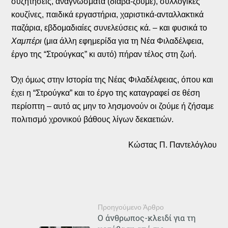
συζητήσεις, αναγνώσματα (διαβά-ζουμε), συλλογικές
κουζίνες, παιδικά εργαστήρια, χαριστικά-ανταλλακτικά
παζάρια, εβδομαδιαίες συνελεύσεις κά. – και φυσικά το
Χαμπέρι
(μια άλλη εφημερίδα για τη Νέα Φιλαδέλφεια,
έργο της “Στρούγκας” κι αυτό) πήραν τέλος στη ζωή.
Όχι όμως στην Ιστορία της Νέας Φιλαδέλφειας, όπου και
έχει η “Στρούγκα” και το έργο της καταγραφεί σε θέση
περίοπτη – αυτό ας μην το λησμονούν οι ζούμε ή ζήσαμε
πολιτισμό χρονικού βάθους λίγων δεκαετιών.
Κώστας Π. Παντελόγλου
Προηγούμενο Άρθρο
Ο άνθρωπος-κλειδί για τη