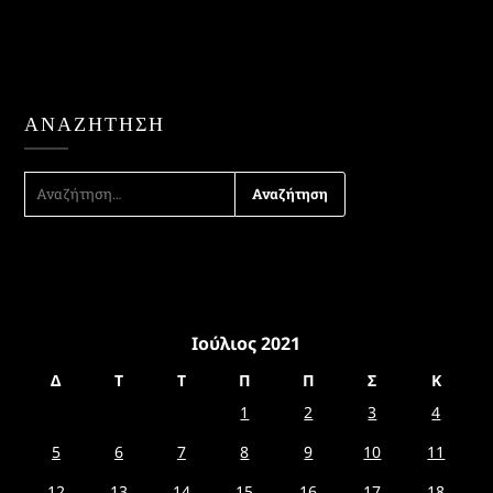
ΑΝΑΖΉΤΗΣΗ
ΑΝΑΖΉΤΗΣΗ
ΓΙΑ:
Ιούλιος 2021
Δ
Τ
Τ
Π
Π
Σ
Κ
1
2
3
4
5
6
7
8
9
10
11
12
13
14
15
16
17
18