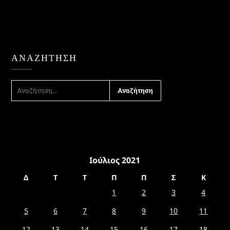
ΑΝΑΖΉΤΗΣΗ
ΑΝΑΖΉΤΗΣΗ
ΓΙΑ:
Ιούλιος 2021
Δ
Τ
Τ
Π
Π
Σ
Κ
1
2
3
4
5
6
7
8
9
10
11
12
13
14
15
16
17
18