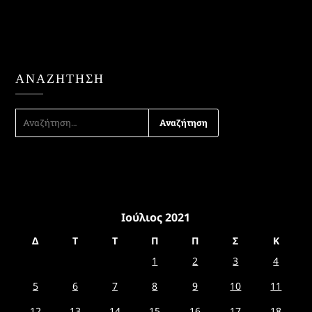
ΑΝΑΖΉΤΗΣΗ
ΑΝΑΖΉΤΗΣΗ
ΓΙΑ:
Ιούλιος 2021
Δ
Τ
Τ
Π
Π
Σ
Κ
1
2
3
4
5
6
7
8
9
10
11
12
13
14
15
16
17
18