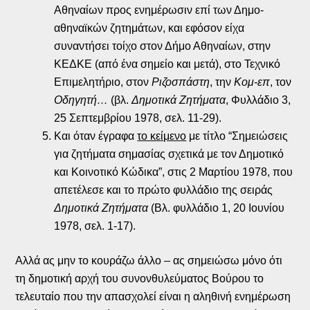
Αθηναίων προς ενημέρωσιν επί των Δημο-
αθηναϊκών ζητημάτων, και εφόσον είχα
συναντήσει τοίχο στον Δήμο Αθηναίων, στην
ΚΕΔΚΕ (από ένα σημείο και μετά), στο Τεχνικό
Επιμελητήριο, στον
Ριζοσπάστη
, την
Κομ-επ
, τον
Οδηγητή…
(βλ.
Δημοτικά Ζητήματα
, Φυλλάδιο 3,
25 Σεπτεμβρίου 1978, σελ. 11-29).
Και όταν έγραφα
το κείμενο
με τίτλο “Σημειώσεις
για ζητήματα σημασίας σχετικά με τον Δημοτικό
και Κοινοτικό Κώδικα”, στις 2 Μαρτίου 1978, που
απετέλεσε και το πρώτο φυλλάδιο της σειράς
Δημοτικά Ζητήματα
(Βλ. φυλλάδιο 1, 20 Ιουνίου
1978, σελ. 1-17).
Αλλά ας μην το κουράζω άλλο – ας σημειώσω μόνο ότι
τη δημοτική αρχή του συνονθυλεύματος Βούρου το
τελευταίο που την απασχολεί είναι η αληθινή ενημέρωση