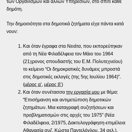
των Οργανισμών και άλλων Υπηρεσιών, στο σπίτι κάθε
δημότη.
Την δημοσιότητα στα δημοτικά ζητήματα είχα πάντα κατά
νουν:
Και όταν έγραφα στα
Νειάτα
, που εκπορεύτηκαν
από τη Νέα Φιλαδέλφεια τον Μάιο του 1964
(21χρονος σπουδαστής του Ε.Μ. Πολυτεχνείου)
το κείμενο “Οι δημοκρατικές δυνάμεις μπροστά
στις δημοτικές εκλογές (της 5ης Ιουλίου 1964)”.
(
μέρος α’
,
μέρος β’
)
Και όταν συνέτασσα
την εργασία μου
με θέμα:
“Επισήμανση και αντιμετώπιση δημοτικών
ζητημάτων. Μια καταγραφή συζητήσεων και
προβληματισμών στις αρχές του 1975” (Νέα
Φιλαδέλφεια, 2/1975, Δακτυλογράφηση-επιμέλεια
Αθανασία συζ. Κώστα Παντελόγλου, 34 σελ.),