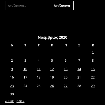
ΑΝΑΖΉΤΗΣΗ
ΓΙΑ:
Νοέμβριος 2020
Δ
Τ
Τ
Π
Π
Σ
Κ
1
2
3
4
5
6
7
8
9
10
11
12
13
14
15
16
17
18
19
20
21
22
23
24
25
26
27
28
29
30
« Οκτ
Δεκ »