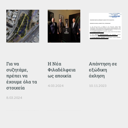
Για να
Η Νέα
Απάντηση σε
συζητάμε,
Φιλαδέλφεια
εξώδικη
πρέπει να
ως αποικία
όχληση
έχουμε όλα τα
4.03.2024
10.11.2023
στοιχεία
8.03.2024