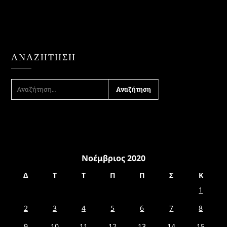
ΑΝΑΖΉΤΗΣΗ
ΑΝΑΖΉΤΗΣΗ
ΓΙΑ:
Νοέμβριος 2020
Δ
Τ
Τ
Π
Π
Σ
Κ
1
2
3
4
5
6
7
8
9
10
11
12
13
14
15