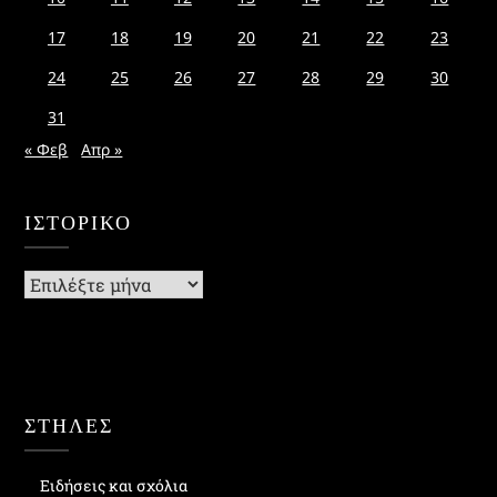
17
18
19
20
21
22
23
24
25
26
27
28
29
30
31
« Φεβ
Απρ »
ΙΣΤΟΡΙΚΌ
Ιστορικό
ΣΤΗΛΕΣ
Ειδήσεις και σχόλια