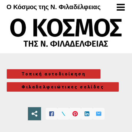
Μετάβαση
Ο Κόσμος της Ν. Φιλαδέλφειας
στο
περιεχόμενο
Τοπική αυτοδιοίκηση
Φιλαδελφειώτικες σελίδες