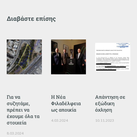
Διαβάστε επίσης
Για να
Η Νέα
Απάντηση σε
συζητάμε,
Φιλαδέλφεια
εξώδικη
πρέπει να
ως αποικία
όχληση
έχουμε όλα τα
4.03.2024
10.11.2023
στοιχεία
8.03.2024