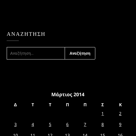
ΑΝΑΖΉΤΗΣΗ
ΑΝΑΖΉΤΗΣΗ
ΓΙΑ:
Μάρτιος 2014
Δ
Τ
Τ
Π
Π
Σ
Κ
1
2
3
4
5
6
7
8
9
10
11
12
13
14
15
16