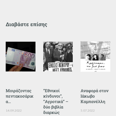
Διαβάστε επίσης
Μοιράζοντας
“Εθνικοί
Αναφορά στον
πεντακοσάρικ
κίνδυνοι”,
Ιάκωβο
α…
“Αγροτικά” –
Καμπανέλλη
δύο βιβλία
14.09.2022
5.07.2022
διαρκώς