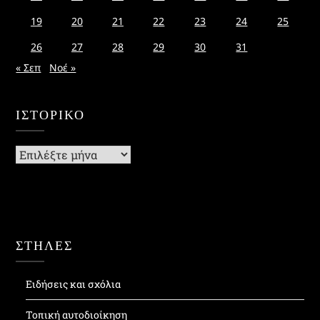
19
20
21
22
23
24
25
26
27
28
29
30
31
« Σεπ
Νοέ »
ΙΣΤΟΡΙΚΌ
Ιστορικό
ΣΤΗΛΕΣ
Ειδήσεις και σχόλια
Τοπική αυτοδιοίκηση