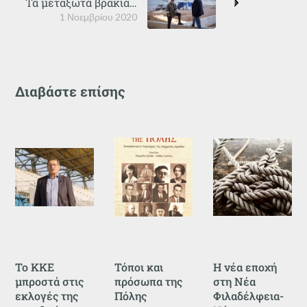
Τα μεταξωτά βρακιά…
1 Νοεμβρίου 2020
Διαβάστε επίσης
Το ΚΚΕ
Τόποι και
Η νέα εποχή
μπροστά στις
πρόσωπα της
στη Νέα
εκλογές της
Πόλης
Φιλαδέλφεια-