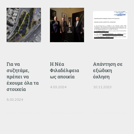
Για να
Η Νέα
Απάντηση σε
συζητάμε,
Φιλαδέλφεια
εξώδικη
πρέπει να
ως αποικία
όχληση
έχουμε όλα τα
4.03.2024
10.11.2023
στοιχεία
8.03.2024