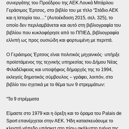
συνεργάτης του Προέδρου της ΑΕΚ Λουκά Μπάρλου
Γεράσιμος Έρτσος, στο βιβλίο του με τίτλο “Στάδιο ΑΕΚ
και η Ιστορία του…” (Αυτοέκδοση 2015, σελ. 325), το
οποίο δεν περιλαμβάνεται και αυτό στη βιβλιογραφία του
βιβλίου που κυκλοφόρησε από το ΠΠΙΕΔ, βιβλιογραφία
ελλιπή ως προς ουσιώδη και φορτωμένη με περιττά.
Ο Γεράσιμος Έρτσος είναι πολιτικός μηχανικός· υπήρξε
προϊστάμενος της τεχνικής υπηρεσίας του Δήμου Νέας
Φιλαδέλφειας και υποψήφιος δήμαρχός της το 1994,
εκλεγείς δημοτικός σύμβουλος – γράφει, λοιπόν, στο
βιβλίο του σχετικά με το θέμα των 9 στρεμμάτων:
“Τα 9 στρέμματα
Είμαστε στο 1979 και η όρεξη και το όραμα του Palais de
Sport επανέρχεται στην ΑΕΚ. Ήδη κατασκευάουμε το
κλειστό γήπεδο μπάσκετ στο πίσω ακάλυπτο τμήμα της