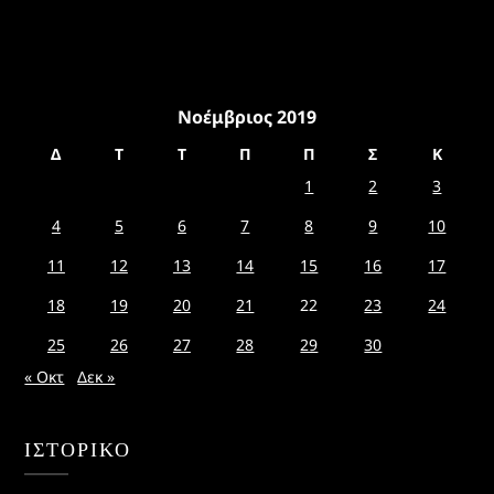
Νοέμβριος 2019
Δ
Τ
Τ
Π
Π
Σ
Κ
1
2
3
4
5
6
7
8
9
10
11
12
13
14
15
16
17
18
19
20
21
22
23
24
25
26
27
28
29
30
« Οκτ
Δεκ »
ΙΣΤΟΡΙΚΌ