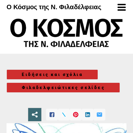
Μετάβαση
Ο Κόσμος της Ν. Φιλαδέλφειας
στο
περιεχόμενο
Ειδήσεις και σχόλια
Φιλαδελφειώτικες σελίδες