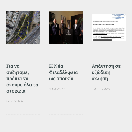
Για να
Η Νέα
Απάντηση σε
συζητάμε,
Φιλαδέλφεια
εξώδικη
πρέπει να
ως αποικία
όχληση
έχουμε όλα τα
4.03.2024
10.11.2023
στοιχεία
8.03.2024